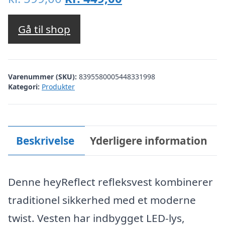
oprindelige
aktuelle
pris
pris
Gå til shop
var:
er:
kr. 599,00.
kr. 449,00.
Varenummer (SKU):
8395580005448331998
Kategori:
Produkter
Beskrivelse
Yderligere information
Denne heyReflect refleksvest kombinerer
traditionel sikkerhed med et moderne
twist. Vesten har indbygget LED-lys,