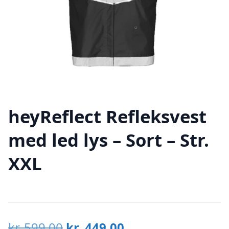
heyReflect Refleksvest
med led lys – Sort – Str.
XXL
Den
Den
kr.
599,00
kr.
449,00